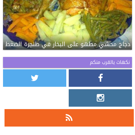
دجاج محشي مطهو على البخار في طنجرة الضغط
نكهات بالقرب منكم