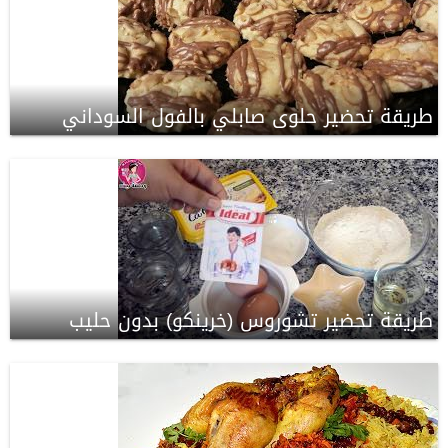
طريقة تحضير حلوى صابلي بالفول السوداني
طريقة تحضير تشوروس (خرينكو) بدون حليب