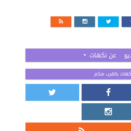
يو
عن نكهات
كهات بالقرب منكم