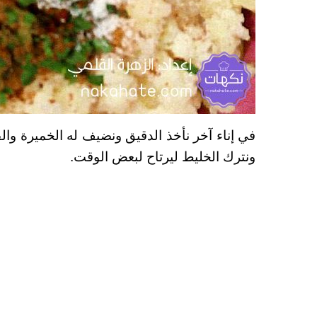
في إناء آخر نأخذ الدقيق ونضيف له الخميرة وال
ونترك الخليط ليرتاح لبعض الوقت.