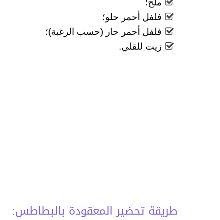
ملح؛
فلفل أحمر حلو؛
فلفل أحمر حار (حسب الرغبة)؛
زيت للقلي.
طريقة تحضير المعقودة بالبطاطس: