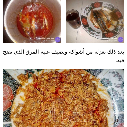
بعد ذلك نعزله من أشواكه ونضيف عليه المرق الذي نضج
فيه.