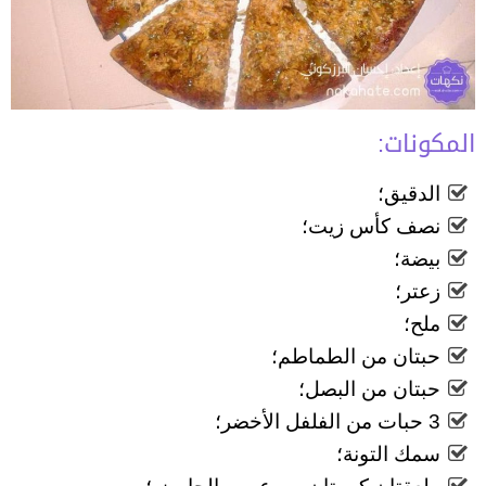
المكونات:
الدقيق؛
نصف كأس زيت؛
بيضة؛
زعتر؛
ملح؛
حبتان من الطماطم؛
حبتان من البصل؛
3 حبات من الفلفل الأخضر؛
سمك التونة؛