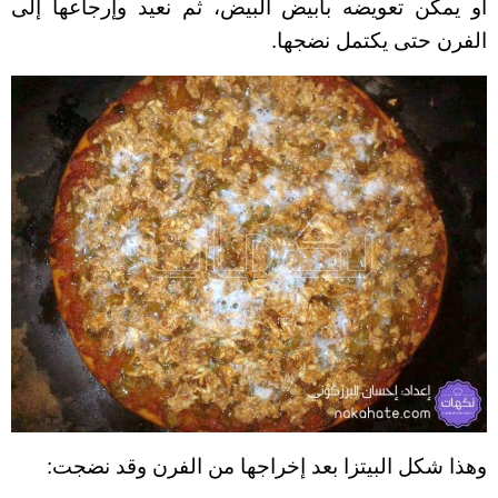
أو يمكن تعويضه بأبيض البيض، ثم نعيد وإرجاعها إلى
الفرن حتى يكتمل نضجها.
وهذا شكل البيتزا بعد إخراجها من الفرن وقد نضجت: