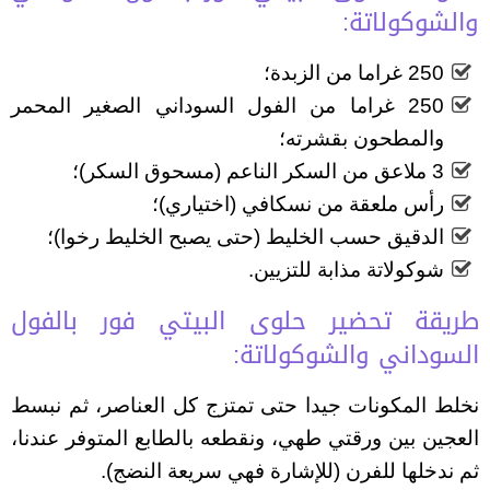
والشوكولاتة:
250 غراما من الزبدة؛
250 غراما من الفول السوداني الصغير المحمر
والمطحون بقشرته؛
3 ملاعق من السكر الناعم (مسحوق السكر)؛
رأس ملعقة من نسكافي (اختياري)؛
الدقيق حسب الخليط (حتى يصبح الخليط رخوا)؛
شوكولاتة مذابة للتزيين.
طريقة تحضير حلوى البيتي فور بالفول
السوداني والشوكولاتة:
نخلط المكونات جيدا حتى تمتزج كل العناصر، ثم نبسط
العجين بين ورقتي طهي، ونقطعه بالطابع المتوفر عندنا،
ثم ندخلها للفرن (للإشارة فهي سريعة النضج).