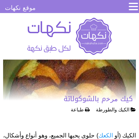
موقع نكهات
كيك ﻣﺮﺧم بالشوكولاتة
الكيك والطورطة
طباعة
الكيك (أو
الكعك
) حلوى يحبها الجميع، وهو أنواع وأشكال،