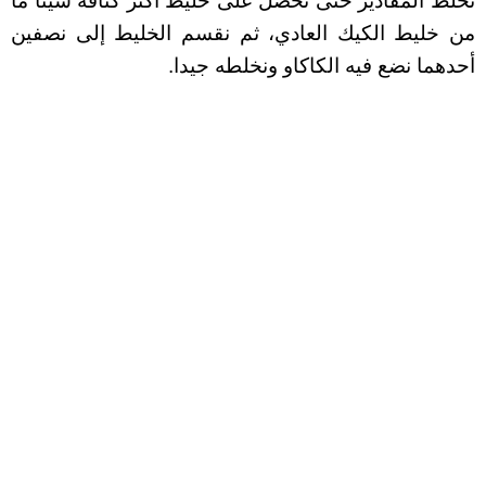
ﻧﺨﻠﻂ ﺍﻟﻤﻘﺎﺩﻳﺮ ﺣﺘﻰ ﻧﺤﺼﻞ ﻋﻠﻰ ﺧﻠﻴﻂ أكثر كثافة شيئا ما
من ﺧﻠﻴﻂ ﺍﻟﻜﻴﻚ ﺍﻟﻌﺎﺩﻱ، ثم ﻧﻘﺴﻢ ﺍﻟﺨﻠﻴﻂ إلى ﻧﺼﻔﻴﻦ
أحدهما ﻧﻀﻊ ﻓﻴﻪ ﺍﻟﻜﺎﻛﺎﻭ ونخلطه جيدا.