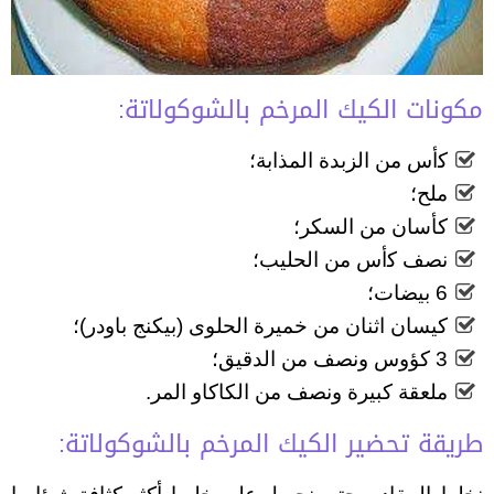
مكونات الكيك المرخم بالشوكولاتة:
ﻛأﺱ من الزبدة المذابة؛
ﻣﻠﺢ؛
كأسان من السكر؛
ﻧﺼﻒ ﻛأﺱ من الحليب؛
6 ﺑﻴﻀﺎﺕ؛
كيسان اثنان من خميرة الحلوى (بيكنج باودر)؛
3 ﻛﺆﻭﺱ ﻭﻧﺼﻒ من الدقيق؛
ملعقة كبيرة ﻭﻧﺼﻒ من الكاكاو المر.
طريقة تحضير الكيك المرخم بالشوكولاتة: