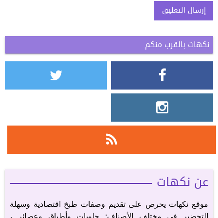
نكهات بالقرب منكم
Alternative:
عن نكهات
موقع نكهات يحرص على تقديم وصفات طبخ اقتصادية وسهلة
التحضير في مختلف الأصناف: حلويات وأطباق وعصائر...،