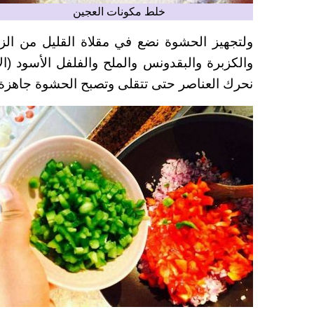
خلط مكونات العجين
ولتجهيز الحشوة نضع في مقلاة القليل من الز
والكزبرة والبقدونس والملح والفلفل الأسود (ا
نحرك العناصر حتى تتقلى وتصبح الحشوة جاهزة.