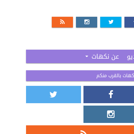
يو
عن نكهات
كهات بالقرب منكم